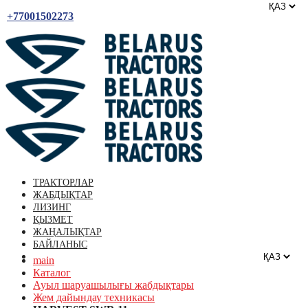
+77001502273
ТРАКТОРЛАР
ЖАБДЫҚТАР
ЛИЗИНГ
ҚЫЗМЕТ
ЖАҢАЛЫҚТАР
БАЙЛАНЫС
main
Каталог
Ауыл шаруашылығы жабдықтары
Жем дайындау техникасы